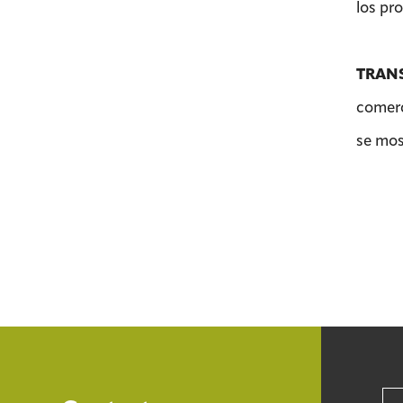
los pro
TRAN
comerc
se mos