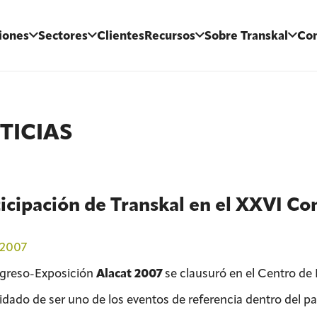
iones
Sectores
Clientes
Recursos
Sobre Transkal
Con
TICIAS
icipación de Transkal en el XXVI C
/2007
greso-Exposición
Alacat 2007
se clausuró en el Centro de E
idado de ser uno de los eventos de referencia dentro del p