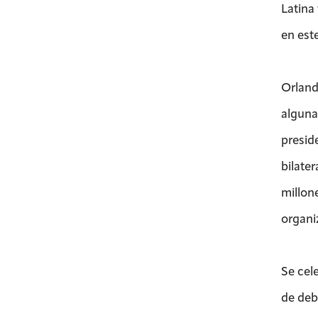
Latina
en este
Orland
alguna
presid
bilate
millon
organi
Se cel
de deba