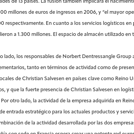
dades de 13 países. La fusión también implicará el nacimient
600 millones de euros de ingresos en 2006, y “el mayor oper
00 respectivamente. En cuanto a los servicios logísticos en
ieron a 1.300 millones. El espacio de almacén utilizado en 
ro lado, los responsables de Norbert Dentressangle Group
mentarios, tanto en términos de actividad como de presenc
locales de Christian Salvesen en países clave como Reino Un
os, y que la fuerte presencia de Christian Salvesen en logís
 Por otro lado, la actividad de la empresa adquirida en Rein
de entrada estratégico para los actuales productos y serv
mbinación de la actividad desarrollada por las dos empresas 
ía con sede en Francia espera crear una potente red euro