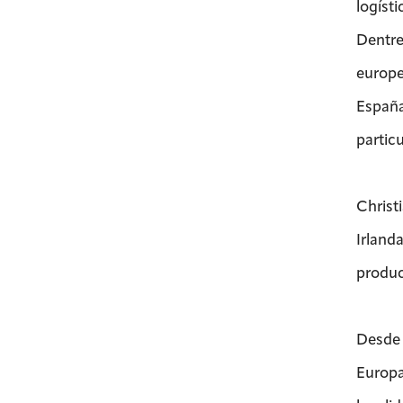
logíst
Dentres
europe
España
partic
C
hrist
Irland
produc
Desde 
Europa