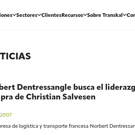
iones
Sectores
Clientes
Recursos
Sobre Transkal
Con
TICIAS
ert Dentressangle busca el liderazg
pra de Christian Salvesen
/2007
resa de logística y transporte francesa Norbert Dentressa