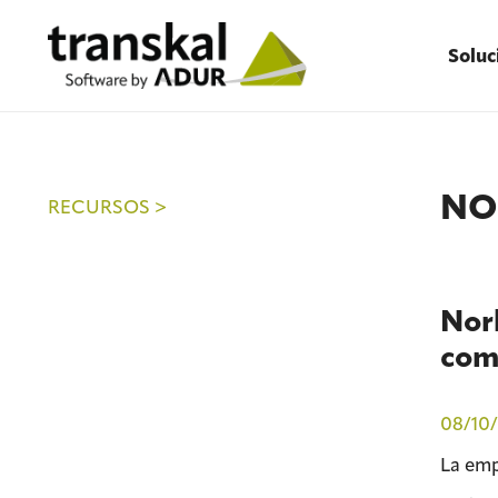
Soluc
NO
RECURSOS >
Norb
com
08/10
La emp