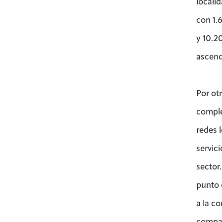
locali
con 1.
y 10.2
ascend
Por ot
comple
redes 
servici
sector.
punto 
a la co
compañ