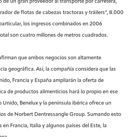
o de un gran proveedor al transporte por carretera,
ador de flotas de cabezas tractoras y tráilers”, 8.000
 particular, los ingresos combinados en 2006
total son cuatro millones de metros cuadrados.
 afirman que ambos negocios son altamente
ia geográfica. Así, la compañía considera que las
ido, Francia y España ampliarán la oferta de
tica de productos alimenticios hará lo propio en ese
o Unido, Benelux y la península ibérica ofrece un
icios de Norbert Dentressangle Group. Sumando esto
en Francia, Italia y algunos países del Este, la
pea.