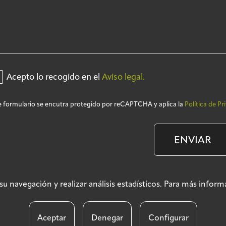
Acepto lo recogido en el
Aviso legal.
e formulario se encutra protegido por reCAPTCHA y aplica la
Política de Pr
ENVIAR
ar su navegación y realizar análisis estadísticos. Para más info
Aviso legal
Políti
Aceptar
Denegar
Configurar