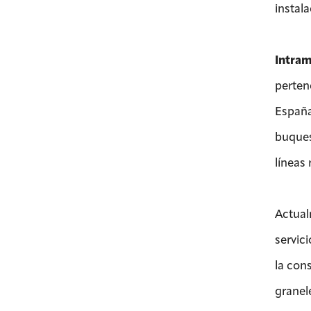
instal
Intram
perten
España
buques
líneas
Actual
servici
la con
granel