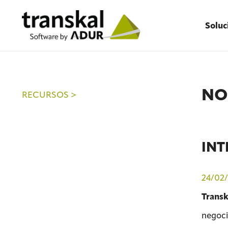
Soluc
NO
RECURSOS >
INT
24/02
Transk
negoci