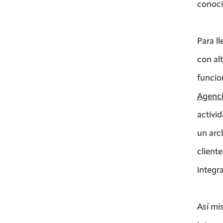
conoc
Para l
con al
funcio
Agenci
activid
un arc
cliente
integr
Así mi