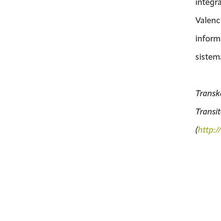
integr
Valenc
inform
sistem
Transka
Transi
(
http: