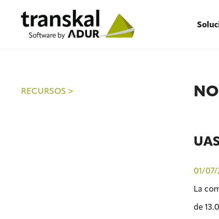
Soluc
NO
RECURSOS >
UASC
01/07
La com
de 13.