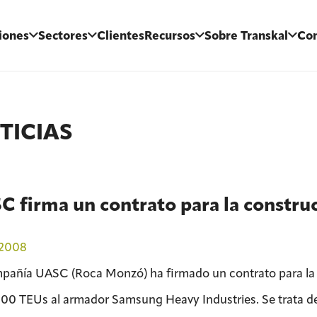
iones
Sectores
Clientes
Recursos
Sobre Transkal
Con
TICIAS
 firma un contrato para la constru
/2008
pañía UASC (Roca Monzó) ha firmado un contrato para la
000 TEUs al armador Samsung Heavy Industries. Se trata d