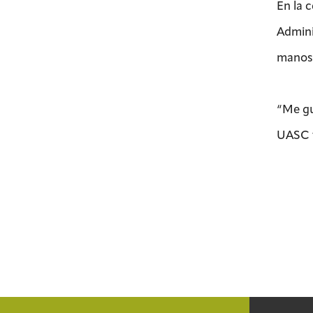
En la 
Admini
manos.
“Me gu
UASC y