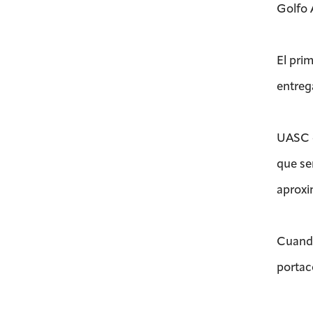
Golfo 
El pri
entrega
UASC o
que se
aproxi
Cuando
portac