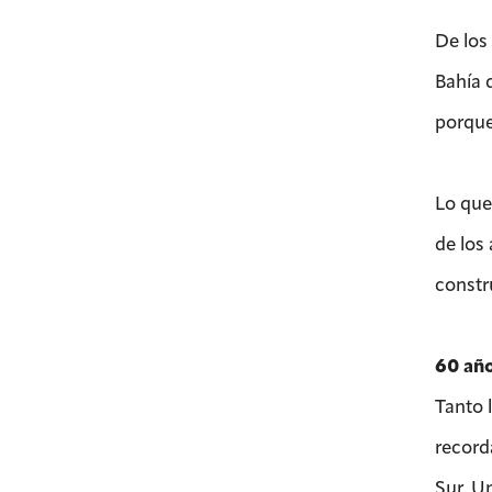
De los
Bahía 
porque
Lo que
de los
constr
60 año
Tanto 
record
Sur. U