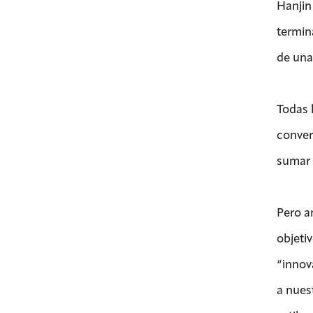
Hanjin
termin
de una
Todas l
conver
sumar 
Pero a
objeti
“innov
a nuest