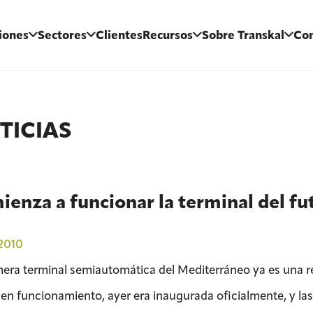
iones
Sectores
Clientes
Recursos
Sobre Transkal
Con
TICIAS
enza a funcionar la terminal del fu
2010
mera terminal semiautomática del Mediterráneo ya es una real
en funcionamiento, ayer era inaugurada oficialmente, y las