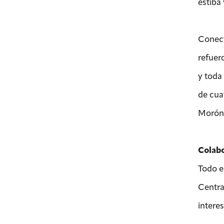
estiba
Conect
refuer
y toda
de cua
Morón 
Colabo
Todo e
Centra
intere