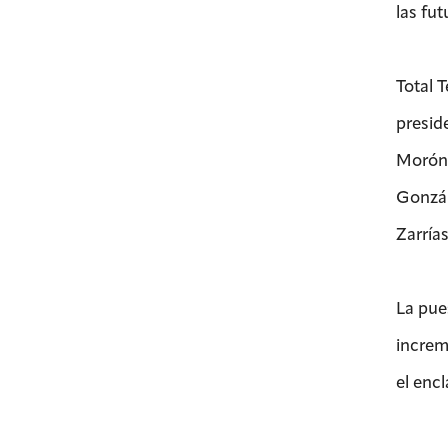
las fu
Total T
presid
Morón;
Gonzál
Zarrías
La pue
increm
el enc