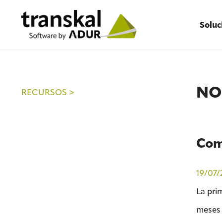
Soluc
NO
RECURSOS >
Comi
19/07/
La pri
meses 