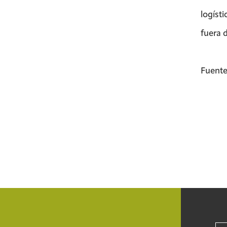
logíst
fuera d
Fuente