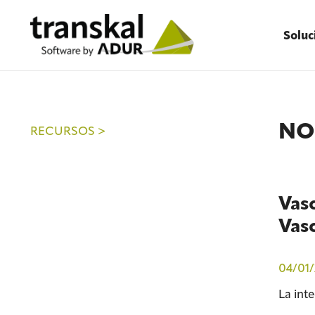
Soluc
NO
RECURSOS >
Vasc
Vas
04/01/
La int