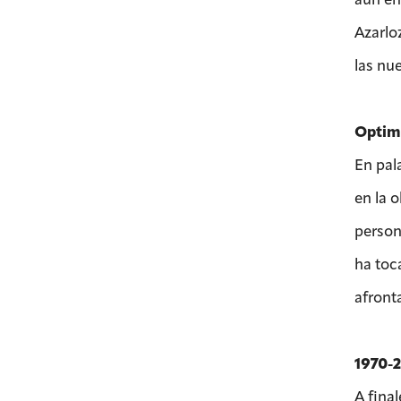
Azarlo
las nu
Optim
En pal
en la 
person
ha toc
afront
1970-2
A fina