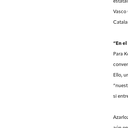
estata
Vasco 
Catala
“En el
Para K
conven
Ello, 
“nuest
si entr
Azarlo
aún en