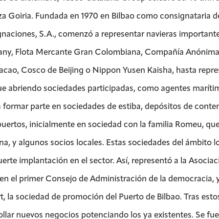
za Goiria. Fundada en 1970 en Bilbao como consignataria 
naciones, S.A., comenzó a representar navieras important
y, Flota Mercante Gran Colombiana, Compañía Anónima V
cao, Cosco de Beijing o Nippon Yusen Kaisha, hasta represe
e abriendo sociedades participadas, como agentes marítimo
a formar parte en sociedades de estiba, depósitos de contene
puertos, inicialmente en sociedad con la familia Romeu, qu
na, y algunos socios locales. Estas sociedades del ámbito l
uerte implantación en el sector. Así, representó a la Asocia
 en el primer Consejo de Administración de la democracia, y
t, la sociedad de promoción del Puerto de Bilbao. Tras estos
ollar nuevos negocios potenciando los ya existentes. Se fu