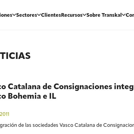
iones
Sectores
Clientes
Recursos
Sobre Transkal
Con
TICIAS
o Catalana de Consignaciones integ
co Bohemia e IL
2011
egración de las sociedades Vasco Catalana de Consignacion