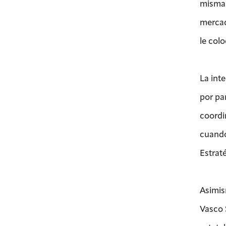
misma 
mercad
le colo
La int
por pa
coordi
cuando
Estrat
Asimis
Vasco 