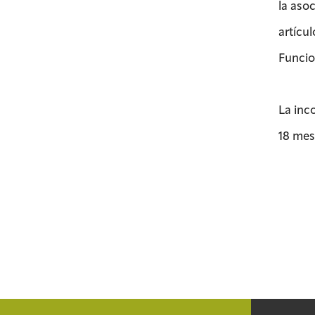
la asoc
artícul
Funcio
La inc
18 mes