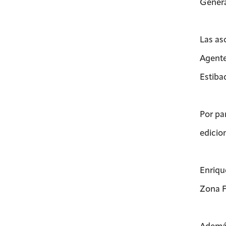
Genera
Las as
Agente
Estiba
Por pa
edicio
Enrique
Zona Fr
Además