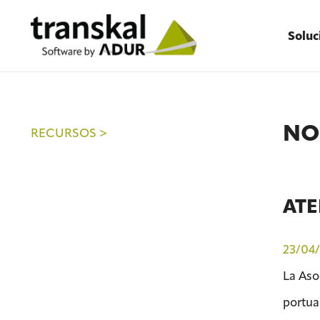
Soluc
NO
RECURSOS >
ATEI
23/04/
La Aso
portua