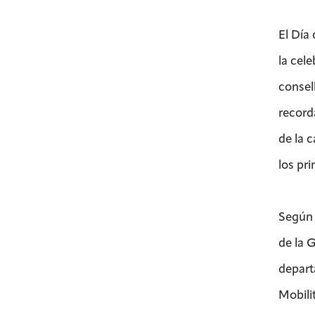
El Día
la cel
consell
record
de la c
los pr
Según c
de la G
depart
Mobili