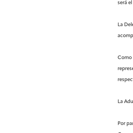
será e
La Del
acompa
Como e
repres
respec
La Adu
Por pa