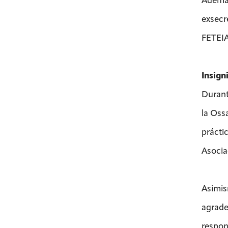
exsecr
FETEIA
Insign
Durant
la Oss
prácti
Asocia
Asimis
agrade
respon