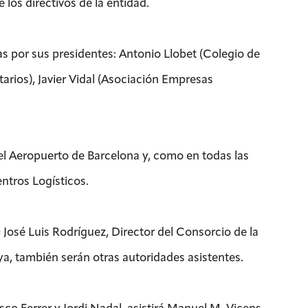
los directivos de la entidad.
s por sus presidentes: Antonio Llobet (Colegio de
ios), Javier Vidal (Asociación Empresas
del Aeropuerto de Barcelona y, como en todas las
ntros Logísticos.
; José Luis Rodríguez, Director del Consorcio de la
nya, también serán otras autoridades asistentes.
co Ferrer y Jordi Nadal, asistirá Manuel M. Vicens,