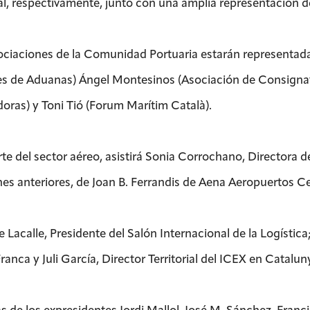
l, respectivamente, junto con una amplia representación de 
ociaciones de la Comunidad Portuaria estarán representada
s de Aduanas) Ángel Montesinos (Asociación de Consignatar
doras) y Toni Tió (Forum Marítim Català).
rte del sector aéreo, asistirá Sonia Corrochano, Directora 
nes anteriores, de Joan B. Ferrandis de Aena Aeropuertos Ce
 Lacalle, Presidente del Salón Internacional de la Logística
anca y Juli García, Director Territorial del ICEX en Catalu
 de los expresidentes Jordi Mallol, José M. Sánchez, Francis