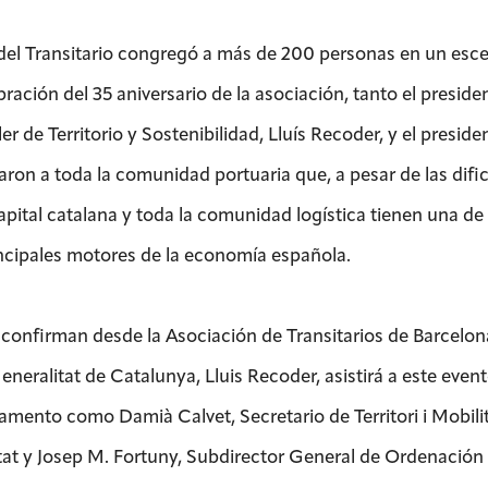
 del Transitario congregó a más de 200 personas en un esc
ebración del 35 aniversario de la asociación, tanto el pres
er de Territorio y Sostenibilidad, Lluís Recoder, y el presi
aron a toda la comunidad portuaria que, a pesar de las dific
apital catalana y toda la comunidad logística tienen una de l
incipales motores de la economía española.
onfirman desde la Asociación de Transitarios de Barcelona as
eneralitat de Catalunya, Lluis Recoder, asistirá a este even
amento como Damià Calvet, Secretario de Territori i Mobilit
tat y Josep M. Fortuny, Subdirector General de Ordenación e