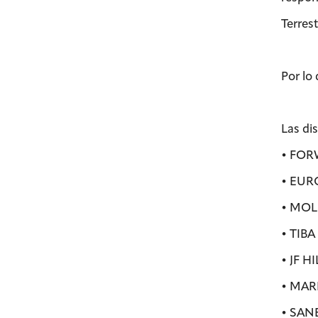
Terrest
Por lo
Las di
• FO
• EUR
• MOL
• TIB
• JF 
• MAR
• SAN