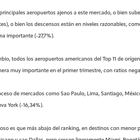
 principales aeropuertos ajenos a este mercado, o bien sub
tes), o bien los descensos están en niveles razonables, com
ma importante (-27,7%).
bio, todos los aeropuertos americanos del Top 11 de orígen
era muy importante en el primer trimestre, con ratios negat
roceso de mercados como Sao Paulo, Lima, Santiago, México 
va York (-16,34%).
ioso es que más abajo del ranking, en destinos con menor p
icago y cae Dallas, pero crecen ligeramente Miami, Bogotá y