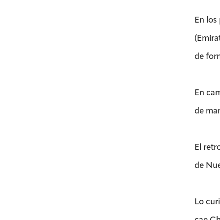
En los
(Emira
de for
En cam
de man
El ret
de Nue
Lo cur
cae Ch