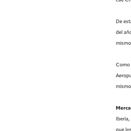
De est
del añ
mismo 
Como e
Aeropu
mismo 
Merca
Iberia,
que lo