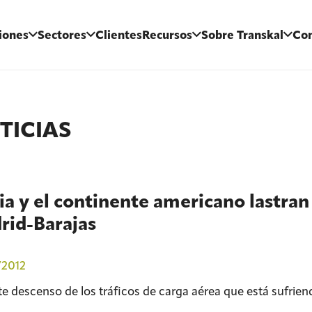
iones
Sectores
Clientes
Recursos
Sobre Transkal
Con
TICIAS
ia y el continente americano lastran 
rid-Barajas
/2012
rte descenso de los tráficos de carga aérea que está sufrien