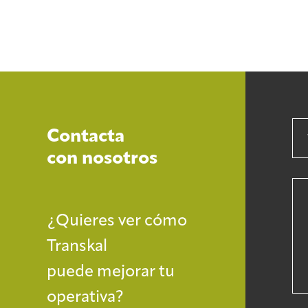
Contacta
con nosotros
¿Quieres ver cómo
Transkal
puede mejorar tu
operativa?