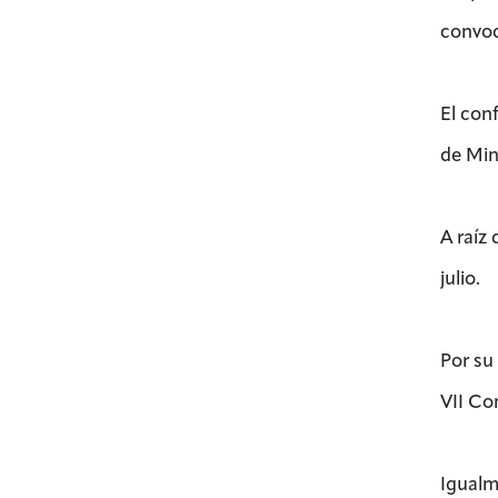
convoc
El con
de Min
A raíz
julio.
Por su 
VII Co
Igualm