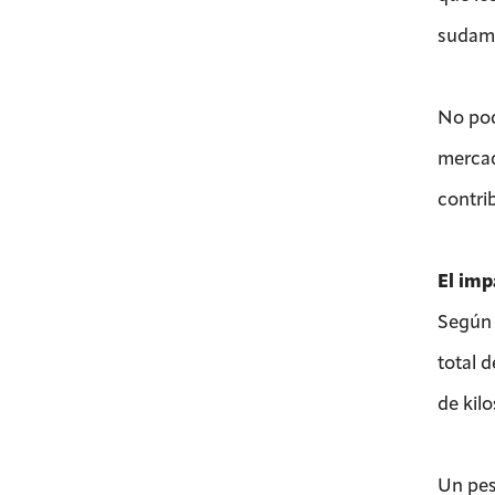
sudamé
No pod
mercad
contri
El impa
Según 
total 
de kilo
Un pes