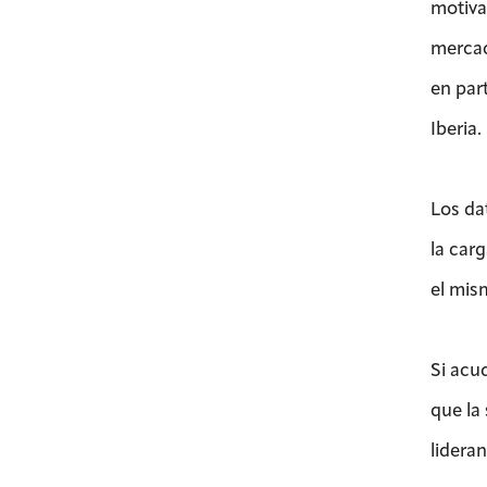
motivac
mercad
en par
Iberia.
Los da
la carg
el mis
Si acu
que la
lideran