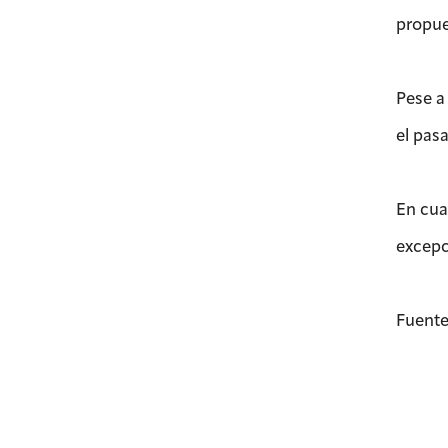
propue
Pese a
el pas
En cuan
excepci
Fuente