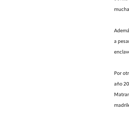
mucha 
Además
a pesa
enclav
Por ot
año 20
Matran
madril