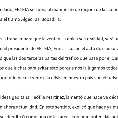
ro lado, FETEIA se suma al manifiesto de mejora de las conex
a el tramo Algeciras-Bobadilla.
 a trabajar para que la ventanilla única sea realidad, será 
ó el presidente de FETEIA, Enric Ticó, en el acto de clausu
d que las dos terceras partes del tráfico que pasa por el C
s que luchar para evitar esto porque nos la jugamos todos”
ogrando hacer frente a la crisis en nuestro país son el turis
aldesa gaditana, Teófila Martínez, lamentó que hace ya déca
n ahora actualidad. En este sentido, explicó que hace ya má
a se identificó como una de las áreas con gran potencial log