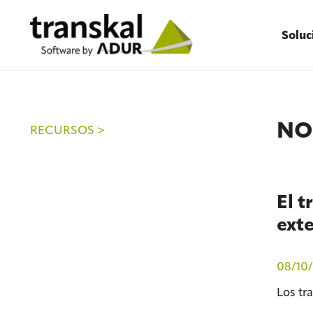
Soluc
NO
RECURSOS >
El t
exte
08/10/
Los tr