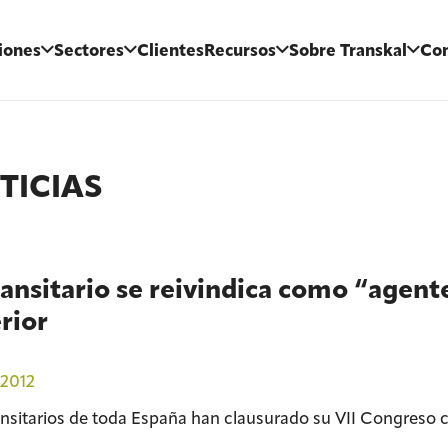
iones
Sectores
Clientes
Recursos
Sobre Transkal
Con
TICIAS
ransitario se reivindica como “agent
rior
2012
ansitarios de toda España han clausurado su VII Congreso 