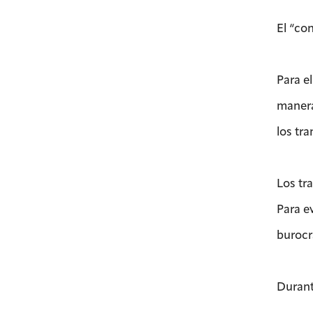
El “co
Para e
manera
los tra
Los tr
Para e
burocr
Durant