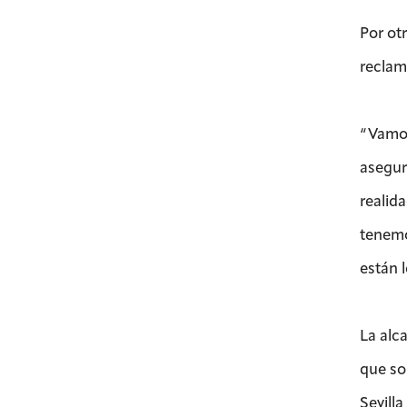
Por ot
reclam
“Vamos
asegur
realida
tenemo
están l
La alc
que so
Sevill