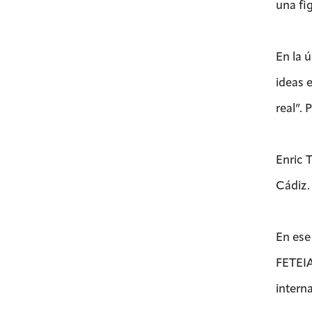
una fi
En la 
ideas 
real”. 
Enric 
Cádiz.
En ese
FETEIA
intern