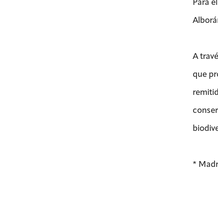
Para e
Alborá
A trav
que pr
remiti
conserv
biodiv
* Madr