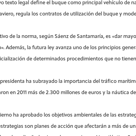
vo texto legal define el buque como principal vehículo de n
naviero, regula los contratos de utilización del buque y mod
etivo de la norma, según Sáenz de Santamaría, es «dar mayor
o». Además, la futura ley avanza uno de los principios gener
icialización de determinados procedimientos que no tienen
epresidenta ha subrayado la importancia del tráfico maríti
aron en 2011 más de 2.300 millones de euros y la náutica 
ierno ha aprobado los objetivos ambientales de las estrate
estrategias son planes de acción que afectarán a más de u