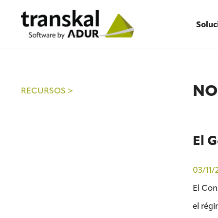
Soluc
NO
RECURSOS >
El G
03/11/
El Con
el rég