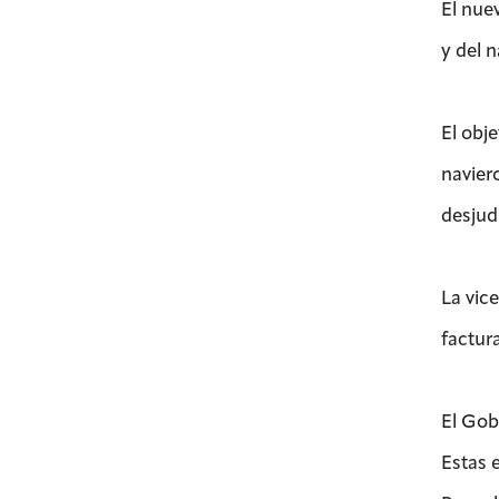
El nue
y del 
El obj
navier
desjud
La vic
factur
El Gob
Estas 