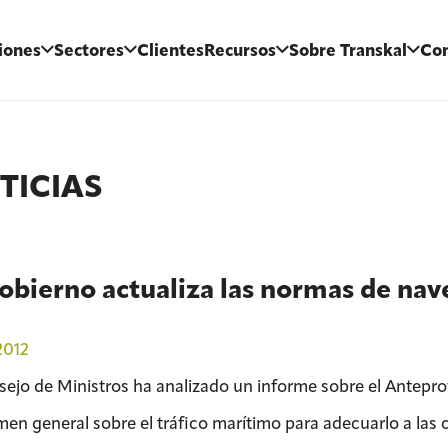
iones
Sectores
Clientes
Recursos
Sobre Transkal
Con
TICIAS
obierno actualiza las normas de na
2012
sejo de Ministros ha analizado un informe sobre el Antepr
imen general sobre el tráfico marítimo para adecuarlo a las 