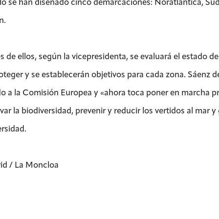
llo se han diseñado cinco demarcaciones: Noratlántica, Sud
n.
és de ellos, según la vicepresidenta, se evaluará el estado 
oteger y se establecerán objetivos para cada zona. Sáenz d
do a la Comisión Europea y «ahora toca poner en marcha p
ar la biodiversidad, prevenir y reducir los vertidos al mar 
ersidad.
id / La Moncloa