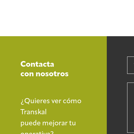
Contacta
con nosotros
¿Quieres ver cómo
Transkal
puede mejorar tu
operativa?