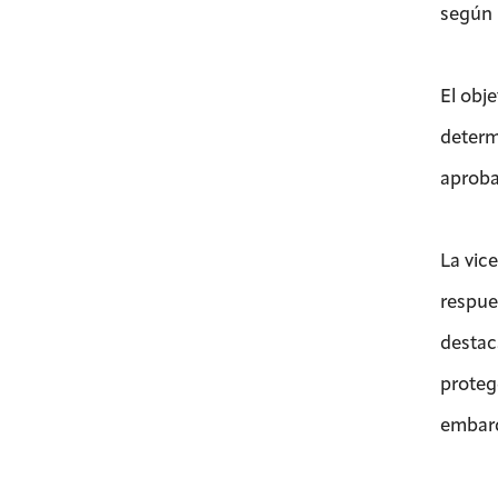
según 
El obj
determi
aproba
La vic
respue
destac
proteg
embarq