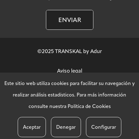
ENVIAR
©2025 TRANSKAL by Adur
Aviso legal
Este sitio web utiliza cookies para facilitar su navegación y
Política de privacidad
realizar análisis estadísticos. Para más información
consulte nuestra
Política de Cookies
Política SGSI
Aceptar
Denegar
Configurar
Política de cookies