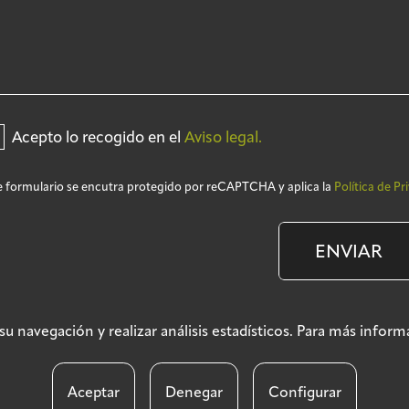
Acepto lo recogido en el
Aviso legal.
e formulario se encutra protegido por reCAPTCHA y aplica la
Política de Pr
ENVIAR
ar su navegación y realizar análisis estadísticos. Para más info
Aviso legal
Políti
Aceptar
Denegar
Configurar