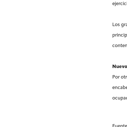
ejercic
Los gr
princi
conten
Nuevo 
Por ot
encabe
ocupad
Fuente