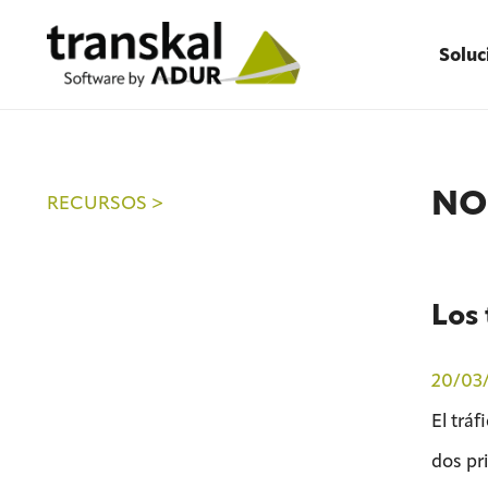
Soluc
NO
RECURSOS >
Los 
20/03
El tráf
dos pr