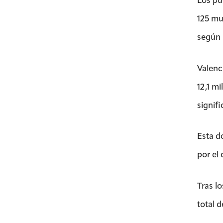
Los pu
125 mu
según 
Valenc
12,1 m
signifi
Esta d
por el
Tras l
total 