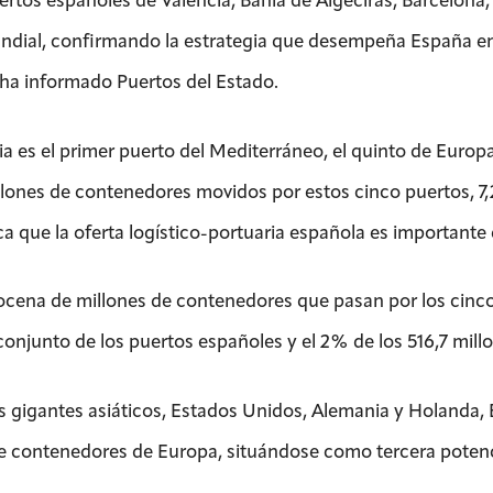
ertos españoles de Valencia, Bahía de Algeciras, Barcelona,
ndial, confirmando la estrategia que desempeña España en e
ha informado Puertos del Estado.
ia es el primer puerto del Mediterráneo, el quinto de Europa
illones de contenedores movidos por estos cinco puertos, 7,
ca que la oferta logístico-portuaria española es importante 
ocena de millones de contenedores que pasan por los cinco
 conjunto de los puertos españoles y el 2% de los 516,7 mill
os gigantes asiáticos, Estados Unidos, Alemania y Holanda
de contenedores de Europa, situándose como tercera poten