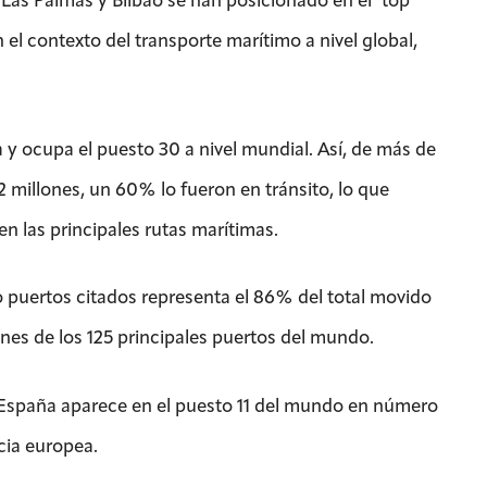
 Las Palmas y Bilbao se han posicionado en el ‘top’
l contexto del transporte marítimo a nivel global,
 y ocupa el puesto 30 a nivel mundial. Así, de más de
2 millones, un 60% lo fueron en tránsito, lo que
en las principales rutas marítimas.
 puertos citados representa el 86% del total movido
ones de los 125 principales puertos del mundo.
, España aparece en el puesto 11 del mundo en número
cia europea.