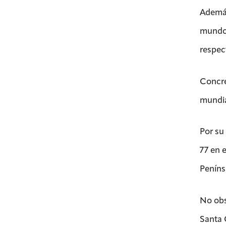
Además
mundo,
respec
Concre
mundia
Por su 
77 en 
Peníns
No obs
Santa 