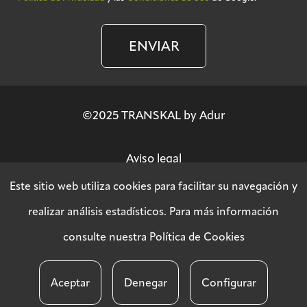
ENVIAR
©2025 TRANSKAL by Adur
Aviso legal
Este sitio web utiliza cookies para facilitar su navegación y
Política de privacidad
realizar análisis estadísticos. Para más información
consulte nuestra
Política de Cookies
Política SGSI
Aceptar
Denegar
Configurar
Política de cookies