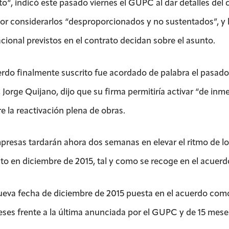
to“, indicó este pasado viernes el GUPC al dar detalles del
por considerarlos “desproporcionados y no sustentados”, y 
acional previstos en el contrato decidan sobre el asunto.
erdo finalmente suscrito fue acordado de palabra el pasado 
, Jorge Quijano, dijo que su firma permitiría activar “de i
e la reactivación plena de obras.
resas tardarán ahora dos semanas en elevar el ritmo de los t
to en diciembre de 2015, tal y como se recoge en el acuerd
ueva fecha de diciembre de 2015 puesta en el acuerdo como 
eses frente a la última anunciada por el GUPC y de 15 meses