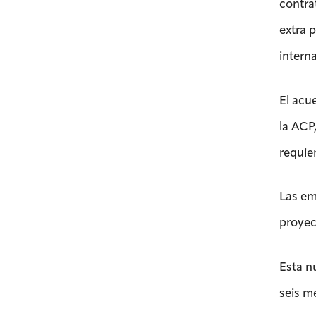
contra
extra 
intern
El acu
la ACP
requier
Las emp
proyec
Esta n
seis m