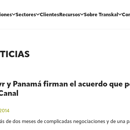
iones
Sectores
Clientes
Recursos
Sobre Transkal
Con
TICIAS
r y Panamá firman el acuerdo que pon
Canal
2014
ás de dos meses de complicadas negociaciones y de una para