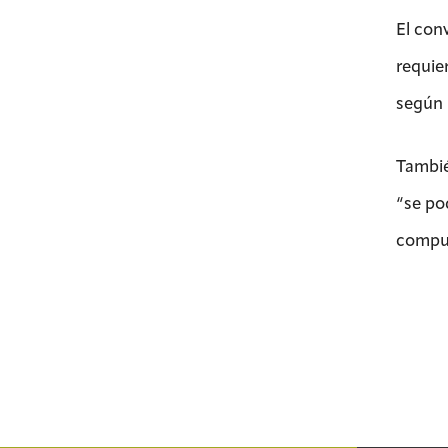
El con
requie
según 
Tambié
“se po
compue