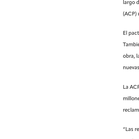
largo 
(ACP) 
El pac
Tambié
obra, 
nuevas
La ACP
millon
reclam
“Las r