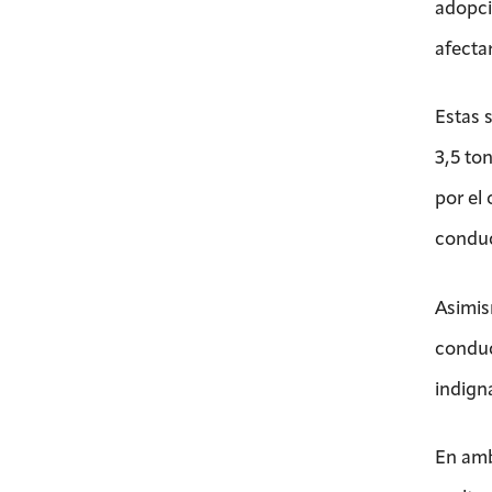
adopci
afectar
Estas s
3,5 ton
por el
conduc
Asimis
conduc
indigna
En amb