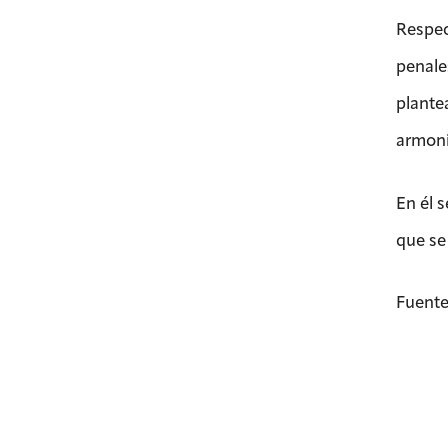
Respec
penale
plante
armoni
En él 
que se
Fuente