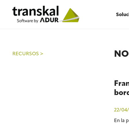
Soluc
NO
RECURSOS >
Fran
bor
22/04/
En la 