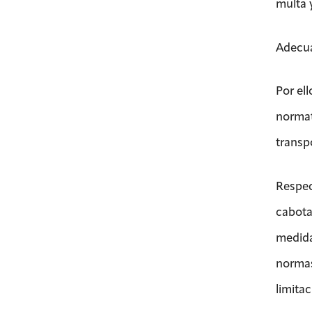
multa y
Adecua
Por el
normat
transp
Respect
cabota
medida
normas
limita