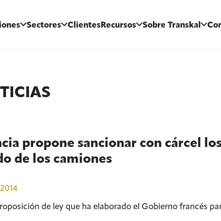
iones
Sectores
Clientes
Recursos
Sobre Transkal
Con
TICIAS
cia propone sancionar con cárcel lo
do de los camiones
2014
proposición de ley que ha elaborado el Gobierno francés par