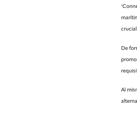
‘Conne
maríti
crucial
De for
promoc
requis
Al mis
alterna