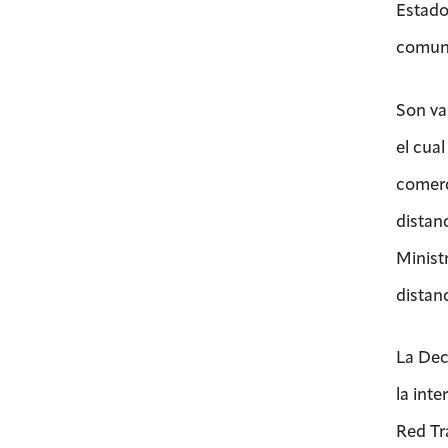
Estado
comuni
Son var
el cua
comerci
distanc
Minist
distan
La Dec
la inte
Red Tr