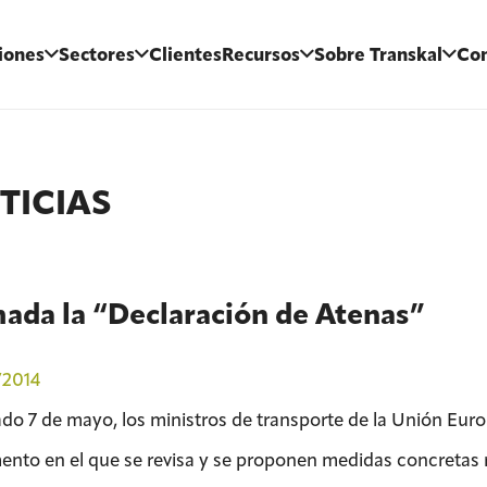
iones
Sectores
Clientes
Recursos
Sobre Transkal
Con
TICIAS
ada la “Declaración de Atenas”
/2014
ado 7 de mayo, los ministros de transporte de la Unión Eur
nto en el que se revisa y se proponen medidas concretas re