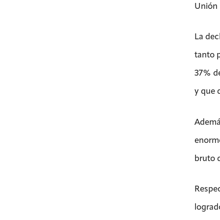
Unión 
La dec
tanto 
37% de
y que 
Además
enorme
bruto 
Respec
lograd