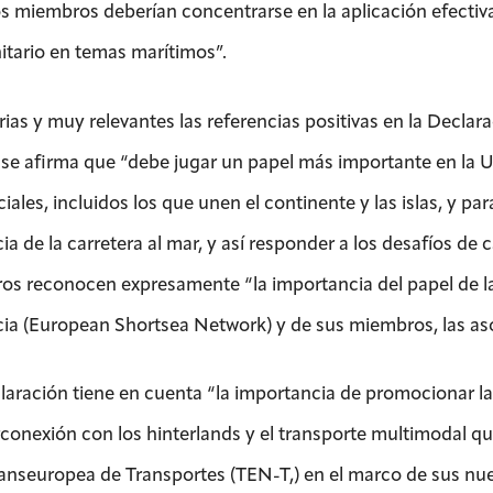
s miembros deberían concentrarse en la aplicación efectiva
tario en temas marítimos”.
ias y muy relevantes las referencias positivas en la Declar
l se afirma que “debe jugar un papel más importante en la UE
ales, incluidos los que unen el continente y las islas, y par
ia de la carretera al mar, y así responder a los desafíos de c
ros reconocen expresamente “la importancia del papel de l
cia (European Shortsea Network) y de sus miembros, las a
laración tiene en cuenta “la importancia de promocionar la
rconexión con los hinterlands y el transporte multimodal que
anseuropea de Transportes (TEN-T,) en el marco de sus nuev