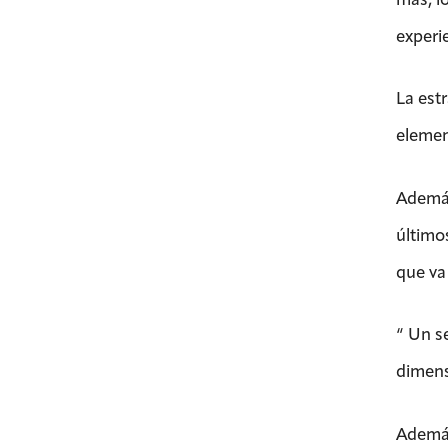
experi
La est
elemen
Además
último
que va
“ Un s
dimens
Además