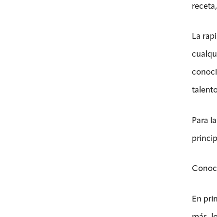
receta,
La rap
cualqu
conoci
talent
Para l
princi
Conoci
En pri
más, l