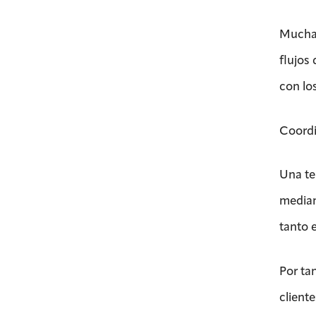
Muchas
flujos
con los
Coordi
Una te
median
tanto 
Por ta
cliente