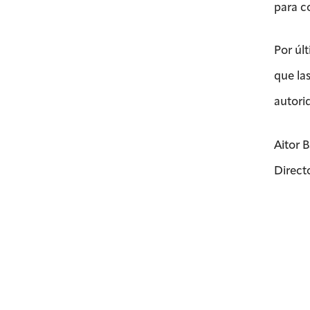
para c
Por úl
que la
autori
Aitor 
Direct