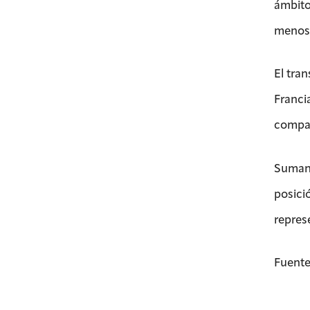
ámbito 
menos,
El tran
Francia
compar
Sumand
posici
repres
Fuente