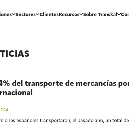
iones
Sectores
Clientes
Recursos
Sobre Transkal
Con
TICIAS
4% del transporte de mercancías por
rnacional
2014
miones españoles transportaron, el pasado año, un total de