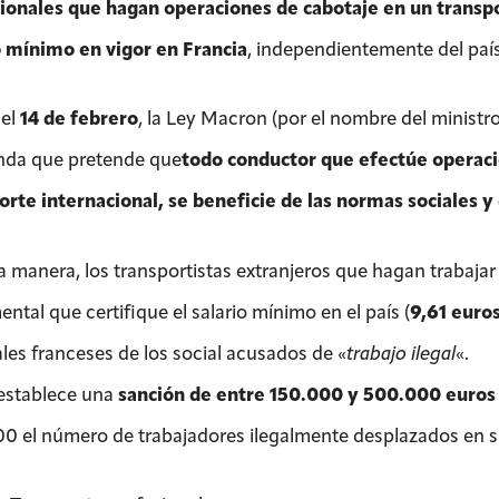
ionales que hagan operaciones de cabotaje en un transpo
o mínimo en vigor en Francia
, independientemente del país
el
14 de febrero
, la Ley Macron (por el nombre del ministr
da que pretende que
todo conductor que efectúe operaci
orte internacional, se beneficie de las normas sociales y
a manera, los transportistas extranjeros que hagan trabaja
tal que certifique el salario mínimo en el país (
9,61 euros
ales franceses de los social acusados de «
trabajo ilegal
«.
 establece una
sanción de entre 150.000 y 500.000 euros 
0 el número de trabajadores ilegalmente desplazados en su 