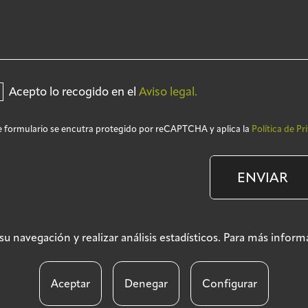
Acepto lo recogido en el
Aviso legal.
e formulario se encutra protegido por reCAPTCHA y aplica la
Política de Pr
ENVIAR
ar su navegación y realizar análisis estadísticos. Para más info
Aviso legal
Políti
Aceptar
Denegar
Configurar