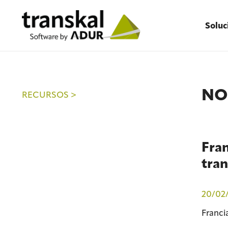
Soluc
NO
RECURSOS >
Fran
tra
20/02
Franci