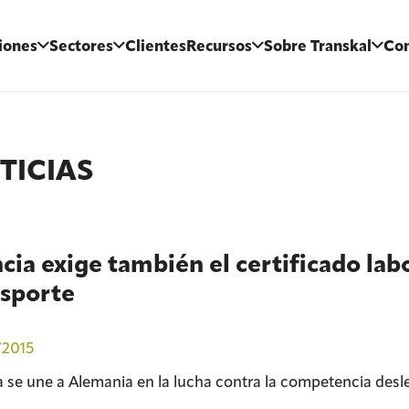
iones
Sectores
Clientes
Recursos
Sobre Transkal
Con
TICIAS
cia exige también el certificado lab
nsporte
/2015
a se une a Alemania en la lucha contra la competencia desle