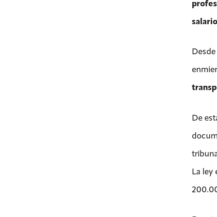
profes
salari
Desde 
enmien
transp
De est
documen
tribun
La ley
200.00