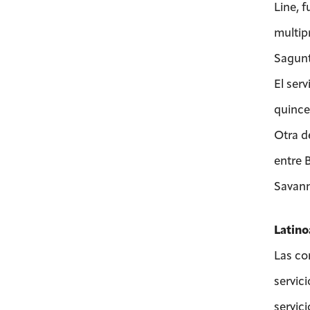
Line, 
multip
Sagunt
El ser
quince
Otra d
entre 
Savan
Latin
Las co
servici
servici