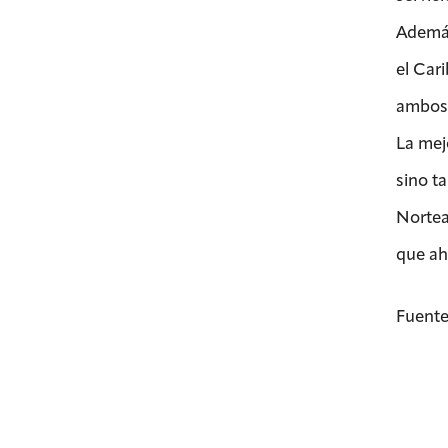
Además
el Cari
ambos 
La mej
sino t
Nortea
que ah
Fuente