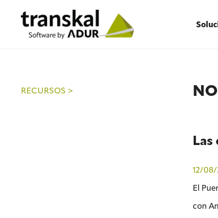
Soluc
NO
RECURSOS >
Las 
12/08/
El Pue
con Am