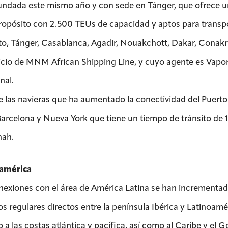
fundada este mismo año y con sede en Tánger, que ofrece un
ropósito con 2.500 TEUs de capacidad y aptos para transpor
o, Tánger, Casablanca, Agadir, Nouakchott, Dakar, Conakry
vicio de MNM African Shipping Line, y cuyo agente es Vapor
nal.
e las navieras que ha aumentado la conectividad del Puerto
Barcelona y Nueva York que tiene un tiempo de tránsito de 
nah.
oamérica
nexiones con el área de América Latina se han incrementad
os regulares directos entre la península Ibérica y Latinoam
o a las costas atlántica y pacífica, así como al Caribe y el 