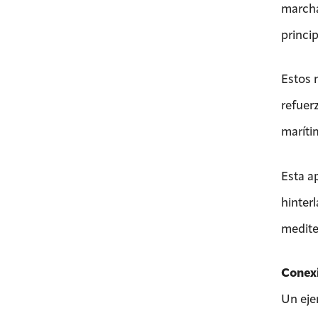
marcha
princi
Estos 
refuer
maríti
Esta a
hinter
medite
Conexi
Un eje