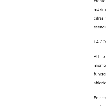
Frente
máximo
cifras 
esencia
LA CO
Al hilo
mismo,
funcio
abiert
En esta