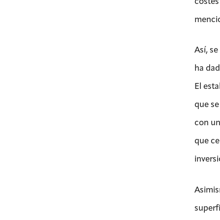
costes
mencio
Así, s
ha dad
El est
que se
con un
que ce
inversi
Asimis
superfi