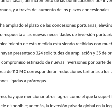
 de las tasas, del incremento de las bonificaciones por inve
nada, y a través del aumento de los plazos concesionales.
e ha ampliado el plazo de las concesiones portuarias, elevá
o respuesta a las nuevas necesidades de inversión portuari
ablecimiento de esta medida está siendo recibidas con much
 hayan presentado 324 solicitudes de ampliación y 35 de pró
 compromiso estimado de nuevas inversiones por parte de l
rca de 110 M€ corresponderán reducciones tarifarias a los
ones ligadas a prórrogas.
mo, hay que mencionar otros logros como el que la superf
cie disponible; además, la inversión privada global en la le