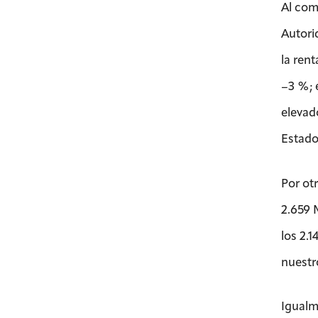
Al com
Autori
la ren
–3 %; 
elevad
Estado
Por ot
2.659 
los 2.
nuestr
Igualm