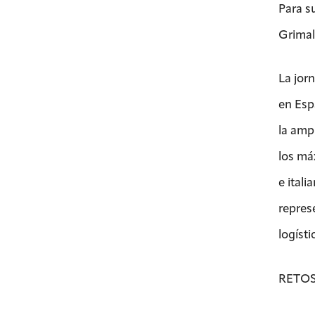
Para s
Grimal
La jor
en Esp
la ampl
los má
e ital
repres
logíst
RETOS