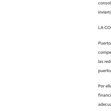
consol
invier
LA CO
Puerto
competi
las re
puertos
Por ell
financi
adecua