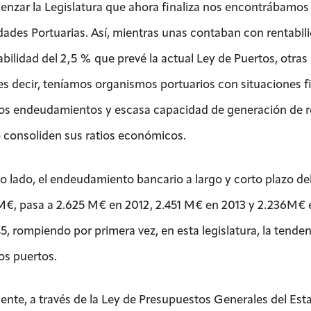
enzar la Legislatura que ahora finaliza nos encontrábamos 
dades Portuarias. Así, mientras unas contaban con rentabil
tabilidad del 2,5 % que prevé la actual Ley de Puertos, otra
es decir, teníamos organismos portuarios con situaciones f
os endeudamientos y escasa capacidad de generación de rec
 consoliden sus ratios económicos.
ro lado, el endeudamiento bancario a largo y corto plazo del
M€, pasa a 2.625 M€ en 2012, 2.451 M€ en 2013 y 2.236M€ e
145, rompiendo por primera vez, en esta legislatura, la tend
os puertos.
ente, a través de la Ley de Presupuestos Generales del Esta