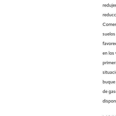
reduje
reducc
Comerc
suelos
favore
en los 
primer
situac
buque 
de gas
dispon