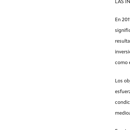
LAS I
En 201
signif
resulta
inversi
como e
Los ob
esfuerz
condic
medioa