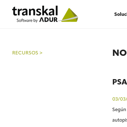
Soluc
NO
RECURSOS >
PSA 
03/03
Según h
autopi