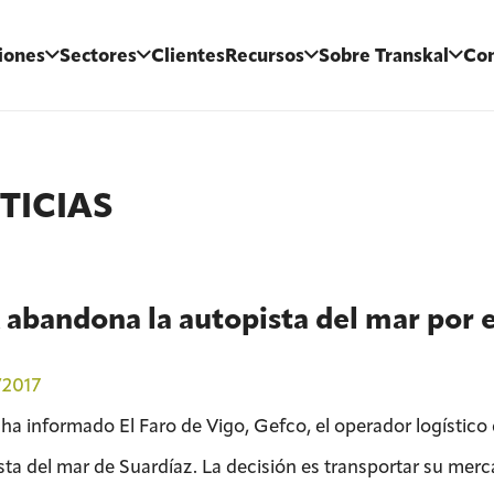
iones
Sectores
Clientes
Recursos
Sobre Transkal
Con
TICIAS
abandona la autopista del mar por el
/2017
a informado El Faro de Vigo, Gefco, el operador logístico 
sta del mar de Suardíaz. La decisión es transportar su merc