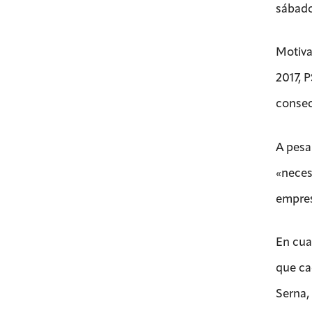
sábado
Motiva
2017, 
consec
A pesar
«neces
empres
En cua
que ca
Serna,