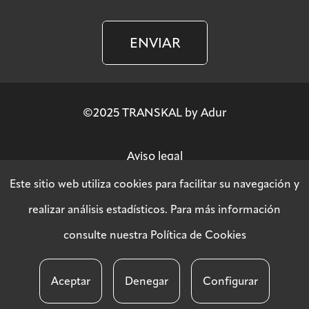
ENVIAR
©2025 TRANSKAL by Adur
Aviso legal
Este sitio web utiliza cookies para facilitar su navegación y
Política de privacidad
realizar análisis estadísticos. Para más información
consulte nuestra
Política de Cookies
Política SGSI
Aceptar
Denegar
Configurar
Política de cookies