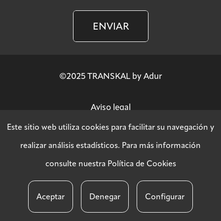
ENVIAR
©2025 TRANSKAL by Adur
Aviso legal
Este sitio web utiliza cookies para facilitar su navegación y
Política de privacidad
realizar análisis estadísticos. Para más información
consulte nuestra
Política de Cookies
Política SGSI
Aceptar
Denegar
Configurar
Política de cookies