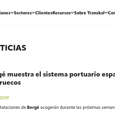
iones
Sectores
Clientes
Recursos
Sobre Transkal
Con
TICIAS
é muestra el sistema portuario espa
ruecos
2019
stalaciones de
Bergé
acogerán durante las próximas semana