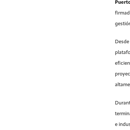
Puert
firmad
gestión
Desd
platafo
eficien
proye
altame
Durant
termin
e indu