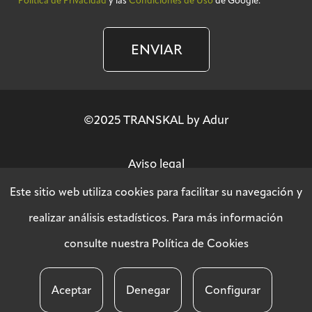
Política de Privacidad
y las
Condiciones de Uso
de Google.
ENVIAR
©2025 TRANSKAL by Adur
Aviso legal
Este sitio web utiliza cookies para facilitar su navegación y
Política de privacidad
realizar análisis estadísticos. Para más información
consulte nuestra
Política de Cookies
Política SGSI
Aceptar
Denegar
Configurar
Política de cookies