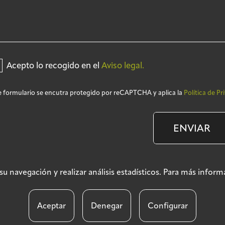
Acepto lo recogido en el
Aviso legal.
e formulario se encutra protegido por reCAPTCHA y aplica la
Política de Pr
ENVIAR
ar su navegación y realizar análisis estadísticos. Para más info
Aviso legal
Políti
Aceptar
Denegar
Configurar