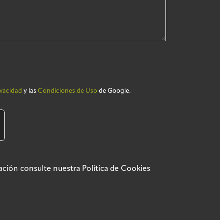
ivacidad
y las
Condiciones de Uso
de Google.
rmación consulte nuestra
Política de Cookies
ca de privacidad
Política SGSI
Política de cookies