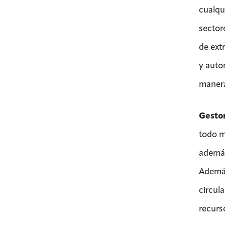
cualqui
sector
de ext
y auto
manera
Gestor
todo m
además
Además
circul
recurs