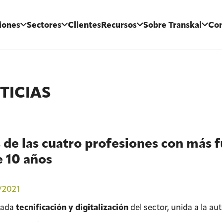
iones
Sectores
Clientes
Recursos
Sobre Transkal
Con
TICIAS
 de las cuatro profesiones con más fu
 10 años
/2021
vada
tecnificación y digitalización
del sector, unida a la au