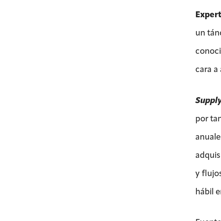
Exper
un tán
conoci
cara a 
Suppl
por ta
anuale
adquisi
y flujo
hábil 