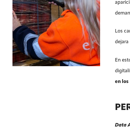
aparic
deman
Los ca
dejara
En est
digital
en los
PE
Data 