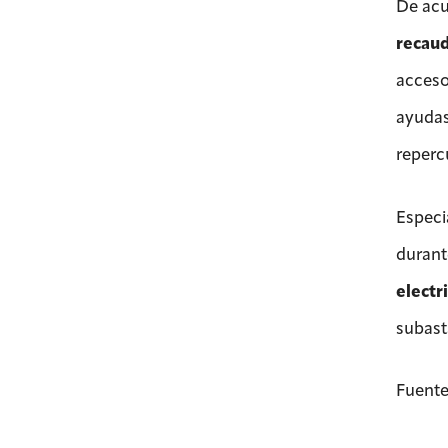
De acu
recaud
acceso
ayudas
reperc
Especi
durant
electr
subast
Fuente