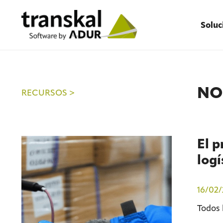
Soluc
NO
RECURSOS >
El p
logí
16/02
Todos l