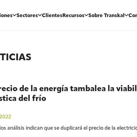
iones
Sectores
Clientes
Recursos
Sobre Transkal
Con
TICIAS
recio de la energía tambalea la viabi
stica del frío
/2022
os análisis indican que se duplicará el precio de la electri