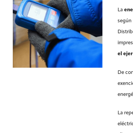
La
ene
según 
Distrib
impres
el eje
De cont
exenci
energé
La rep
eléctr