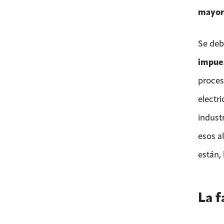
mayor 
Se deb
impues
proces
electr
indust
esos a
están,
La f