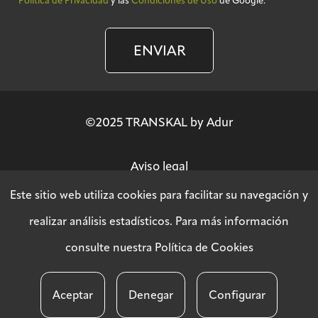
Política de Privacidad
y las
Condiciones de Uso
de Google.
ENVIAR
©2025 TRANSKAL by Adur
Aviso legal
Este sitio web utiliza cookies para facilitar su navegación y
Política de privacidad
realizar análisis estadísticos. Para más información
consulte nuestra
Política de Cookies
Política SGSI
Aceptar
Denegar
Configurar
Política de cookies