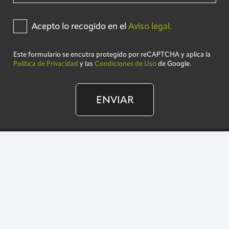
Acepto lo recogido en el
Aviso legal.
Este formulario se encutra protegido por reCAPTCHA y aplica la
Política de Privacidad
y las
Condiciones de Uso
de Google.
ENVIAR
©2025 TRANSKAL by Adur
Aviso legal
Política de privacidad