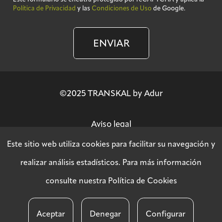
Política de Privacidad
y las
Condiciones de Uso
de Google.
ENVIAR
©2025 TRANSKAL by Adur
Aviso legal
Este sitio web utiliza cookies para facilitar su navegación y
Política de privacidad
realizar análisis estadísticos. Para más información
consulte nuestra
Política de Cookies
Política SGSI
Aceptar
Denegar
Configurar
Política de cookies