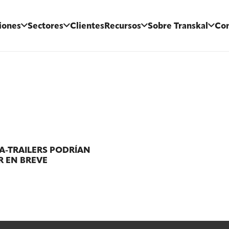
iones
Sectores
Clientes
Recursos
Sobre Transkal
Con
A-TRAILERS PODRÍAN
R EN BREVE