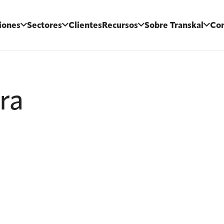
iones
Sectores
Clientes
Recursos
Sobre Transkal
Con
ra