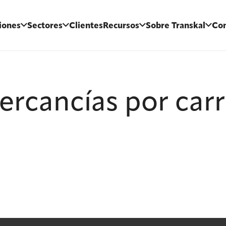
iones
Sectores
Clientes
Recursos
Sobre Transkal
Con
ercancías por carr