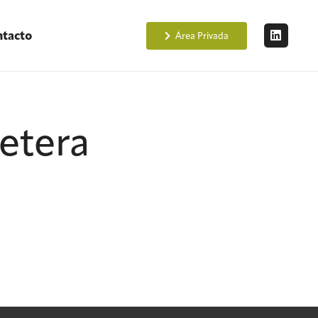
tacto
Área Privada
etera